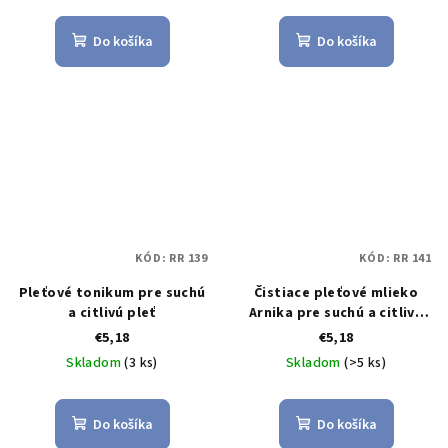
Do košíka
Do košíka
KÓD:
RR 139
KÓD:
RR 141
Pleťové tonikum pre suchú
Čistiace pleťové mlieko
a citlivú pleť
Arnika pre suchú a citlivú
pleť
€5,18
€5,18
Skladom
(3 ks)
Skladom
(>5 ks)
Do košíka
Do košíka