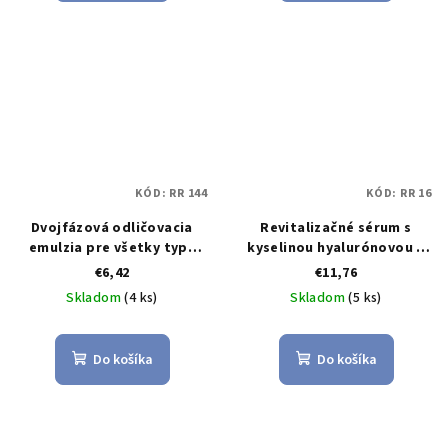
KÓD:
RR 144
KÓD:
RR 16
Dvojfázová odličovacia
Revitalizačné sérum s
emulzia pre všetky typy
kyselinou hyalurónovou a
pleti
arganovým olejom
€6,42
€11,76
Skladom
(4 ks)
Skladom
(5 ks)
Do košíka
Do košíka