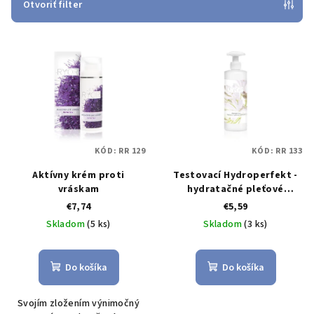
e
Otvoriť filter
p
V
r
ý
o
p
d
i
u
s
k
p
t
KÓD:
RR 129
KÓD:
RR 133
r
o
o
Aktívny krém proti
Testovací Hydroperfekt -
v
vráskam
hydratačné pleťové
d
tonikum
€7,74
€5,59
u
Skladom
(5 ks)
Skladom
(3 ks)
k
t
Do košíka
Do košíka
o
v
Svojím zložením výnimočný