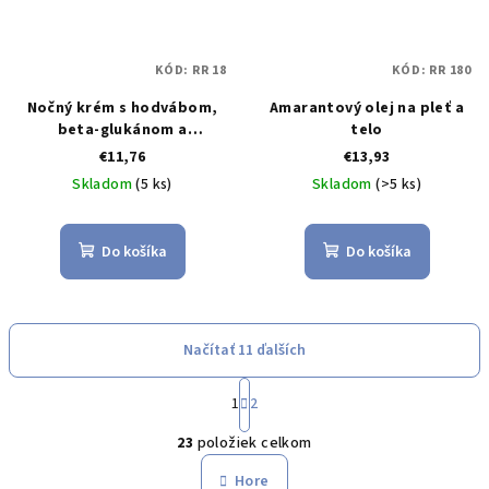
KÓD:
RR 18
KÓD:
RR 180
Nočný krém s hodvábom,
Amarantový olej na pleť a
beta-glukánom a
telo
arganovým olejom
€11,76
€13,93
Skladom
(5 ks)
Skladom
(>5 ks)
Do košíka
Do košíka
Načítať 11 ďalších
S
t
1
2
O
r
23
položiek celkom
á
v
n
l
Hore