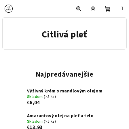
Prejsť
na
obsah
Nákupn
Hľadať
Prihlásenie
Citlivá pleť
košík
Najpredávanejšie
Výživný krém s mandľovým olejom
Skladom
(>5 ks)
€6,04
Amarantový olej na pleť a telo
Skladom
(>5 ks)
€13,93