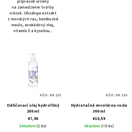
prípravok určený
na zamedzenie tvorby
vrások. Obsahuje extrakt
z morských rias, bambucké
maslo, avokádový olej,
vitamín E a kyselinu...
KÓD:
RR 135
KÓD:
RR 136
Odličovací olej hydrofilný
Hydratačná micelárna voda
200 ml
300 ml
€7,98
€10,59
Skladom
(1 ks)
Skladom
(>5 ks)