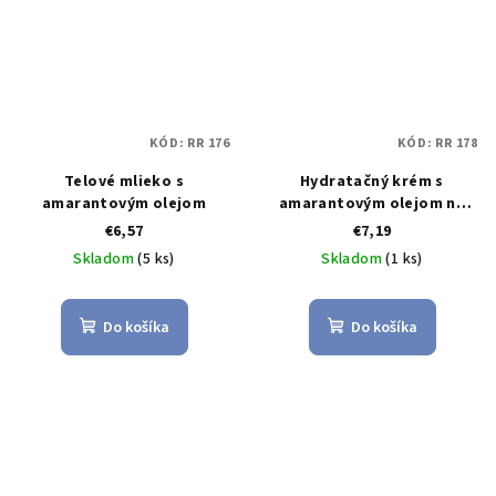
KÓD:
RR 176
KÓD:
RR 178
Telové mlieko s
Hydratačný krém s
amarantovým olejom
amarantovým olejom na
veľmi citlivú pleť
€6,57
€7,19
Skladom
(5 ks)
Skladom
(1 ks)
Do košíka
Do košíka