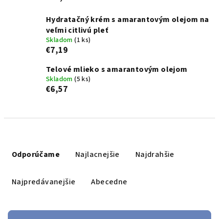
Hydratačný krém s amarantovým olejom na
veľmi citlivú pleť
Skladom
(1 ks)
€7,19
Telové mlieko s amarantovým olejom
Skladom
(5 ks)
€6,57
R
a
Odporúčame
Najlacnejšie
Najdrahšie
d
e
Najpredávanejšie
Abecedne
n
i