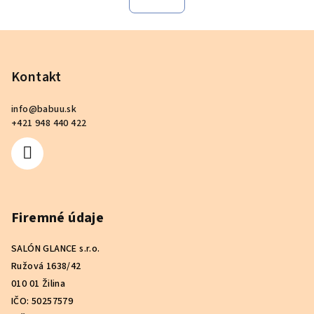
k
á
o
d
v
Z
a
a
n
á
c
i
i
p
Kontakt
e
e
ä
p
info
@
babuu.sk
t
r
+421 948 440 422
i
v
k
e
y
v
ý
Firemné údaje
p
i
s
SALÓN GLANCE s.r.o.
u
Ružová 1638/42
010 01 Žilina
IČO: 50257579