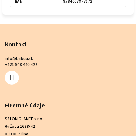
EAN
:
8594007977172
Z
á
p
Kontakt
ä
info
@
babuu.sk
t
+421 948 440 422
i
e
Firemné údaje
SALÓN GLANCE s.r.o.
Ružová 1638/42
010 01 Žilina