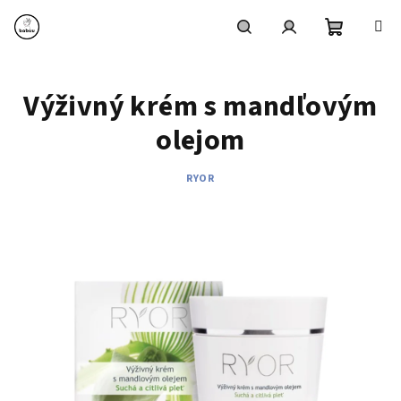
Prejsť
na
obsah
Nákupn
Hľadať
Prihlásenie
Výživný krém s mandľovým
košík
olejom
RYOR