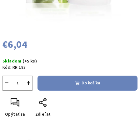
€6,04
Jednotková
Skladom
(>5 ks)
cena:
Kód:
RR 183
−
+
Do košíka
Opýtať sa
Zdieľať