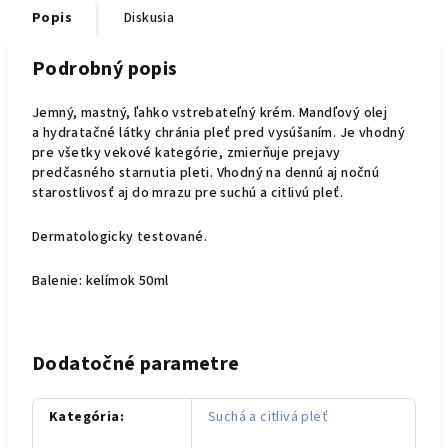
Popis
Diskusia
Podrobný popis
Jemný, mastný, ľahko vstrebateľný krém. Mandľový olej
a hydratačné látky chránia pleť pred vysúšaním. Je vhodný
pre všetky vekové kategórie, zmierňuje prejavy
predčasného starnutia pleti. Vhodný na dennú aj nočnú
starostlivosť aj do mrazu pre suchú a citlivú pleť.
Dermatologicky testované.
Balenie: kelímok 50ml
Dodatočné parametre
Kategória
:
Suchá a citlivá pleť