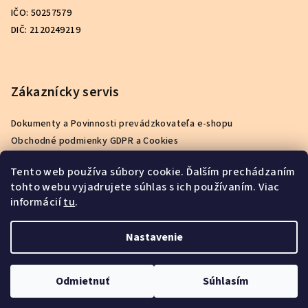
IČO: 50257579
DIČ: 2120249219
Zákaznícky servis
Dokumenty a Povinnosti prevádzkovateľa e-shopu
Obchodné podmienky GDPR a Cookies
Podmienky ochrany osobných údajov
Tento web používa súbory cookie. Ďalším prechádzaním
Reklamačný poriadok
tohto webu vyjadrujete súhlas s ich používaním. Viac
Ako nakupovať
informácií
tu
.
Kontakty
O nás
Nastavenie
Copyright 2026
babuu.sk
. Všetky práva vyhradené.
Odmietnuť
Súhlasím
Vytvoril Shoptet