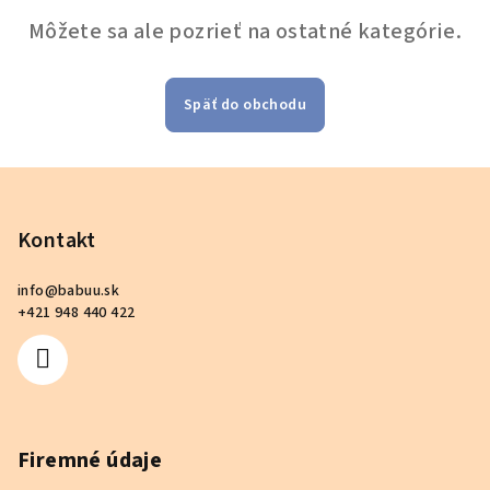
Môžete sa ale pozrieť na ostatné kategórie.
Späť do obchodu
Z
á
p
Kontakt
ä
info
@
babuu.sk
t
+421 948 440 422
i
e
Firemné údaje