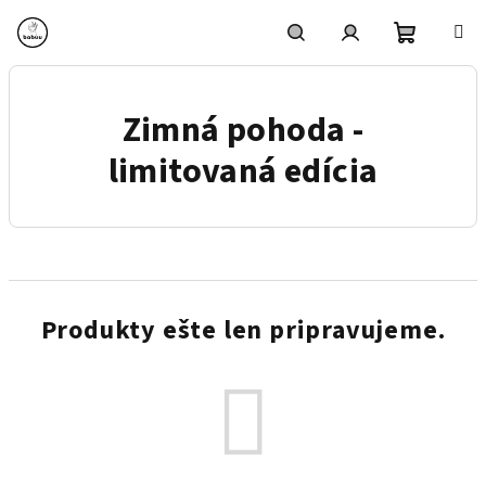
Prejsť
na
obsah
Nákupn
Hľadať
Prihlásenie
Zimná pohoda -
košík
limitovaná edícia
Produkty ešte len pripravujeme.