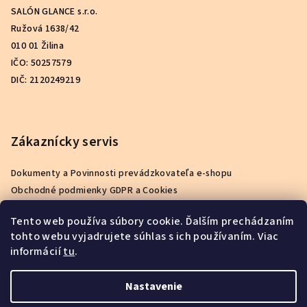
SALÓN GLANCE s.r.o.
Ružová 1638/42
010 01 Žilina
IČO: 50257579
DIČ: 2120249219
Zákaznícky servis
Dokumenty a Povinnosti prevádzkovateľa e-shopu
Obchodné podmienky GDPR a Cookies
Podmienky ochrany osobných údajov
Tento web používa súbory cookie. Ďalším prechádzaním
Reklamačný poriadok
tohto webu vyjadrujete súhlas s ich používaním. Viac
Ako nakupovať
informácií
tu
.
Kontakty
O nás
Nastavenie