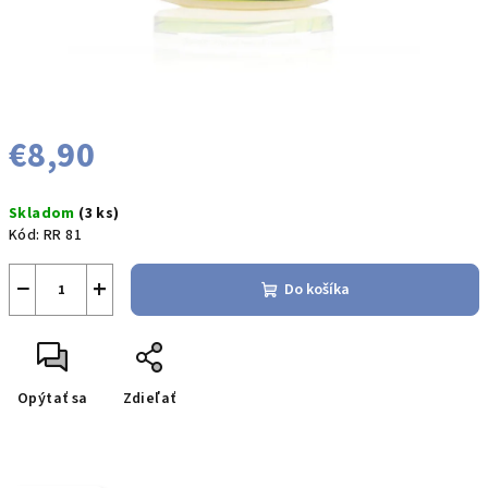
€8,90
Jednotková
Skladom
(3 ks)
cena:
Kód:
RR 81
−
+
Do košíka
Opýtať sa
Zdieľať