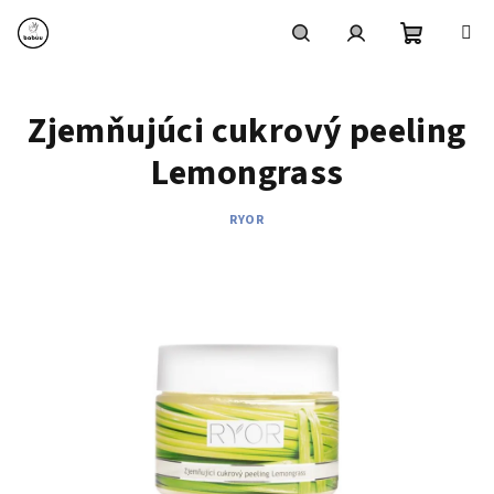
Prejsť
na
obsah
Nákupn
Hľadať
Prihlásenie
Zjemňujúci cukrový peeling
košík
Lemongrass
RYOR