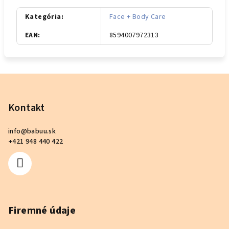
Kategória
:
Face + Body Care
EAN
:
8594007972313
Z
á
p
Kontakt
ä
info
@
babuu.sk
t
+421 948 440 422
i
e
Firemné údaje