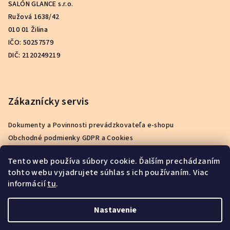
SALÓN GLANCE s.r.o.
Ružová 1638/42
010 01 Žilina
IČO: 50257579
DIČ: 2120249219
Zákaznícky servis
Dokumenty a Povinnosti prevádzkovateľa e-shopu
Obchodné podmienky GDPR a Cookies
Podmienky ochrany osobných údajov
Tento web používa súbory cookie. Ďalším prechádzaním
Reklamačný poriadok
tohto webu vyjadrujete súhlas s ich používaním. Viac
Ako nakupovať
informácií
tu
.
Kontakty
O nás
Nastavenie