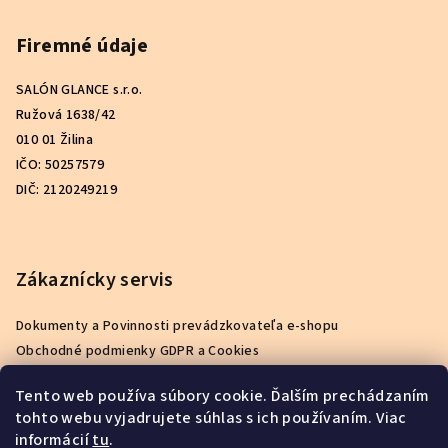
Firemné údaje
SALÓN GLANCE s.r.o.
Ružová 1638/42
010 01 Žilina
IČO: 50257579
DIČ: 2120249219
Zákaznícky servis
Dokumenty a Povinnosti prevádzkovateľa e-shopu
Obchodné podmienky GDPR a Cookies
Podmienky ochrany osobných údajov
Tento web používa súbory cookie. Ďalším prechádzaním
Reklamačný poriadok
tohto webu vyjadrujete súhlas s ich používaním. Viac
Ako nakupovať
informácií
tu
.