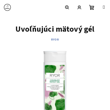
Prejsť
na
obsah
Nákupn
Hľadať
Prihlásenie
Uvoľňujúci mätový gél
košík
RYOR