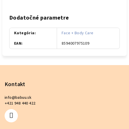
Dodatočné parametre
Kategória
:
Face + Body Care
EAN
:
8594007975109
Z
á
p
Kontakt
ä
info
@
babuu.sk
t
+421 948 440 422
i
e