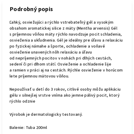
Podrobný popis
Ľahký, osviežujúci a rýchlo vstrebateľný gél a vysokým
obsahom aromatickej silice z mäty (Mentha arvensis) Gél
s príjemnou vôňou mäty rýchlo navodzuje pocit schladenia,
osvieženia a ukľudnenia. Gél je ideálny pre úľavu a relaxáciu
po fyzickej námahe a športe, ochladenie a voňavé
osvieženie unavených nôh relaxáciu a úľavu
od nepríjemných pocitov v nohách pri dlhých cestách,
sedení či pri dlhom státí. Osvieženie a ochladenie šije
a ramien v práci aj na cestách. Rýchle osvieženie v horúcom
lete príjemnou mätovou vôňou.
Nepoužívať u detí do 3 rokov, citlivé osoby môžu aplikáciu
gélu v silnejšej vrstve vníma ako jemne pálivý pocit, ktorý
rýchlo odznie
Výrobok je dermatologicky testovaný.
Balenie: Tuba 200ml