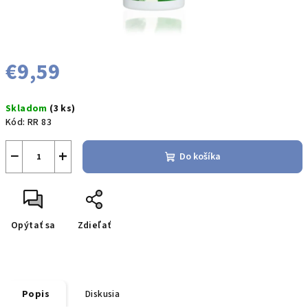
€9,59
Jednotková
Skladom
(3 ks)
cena:
Kód:
RR 83
−
+
Do košíka
Opýtať sa
Zdieľať
Popis
Diskusia