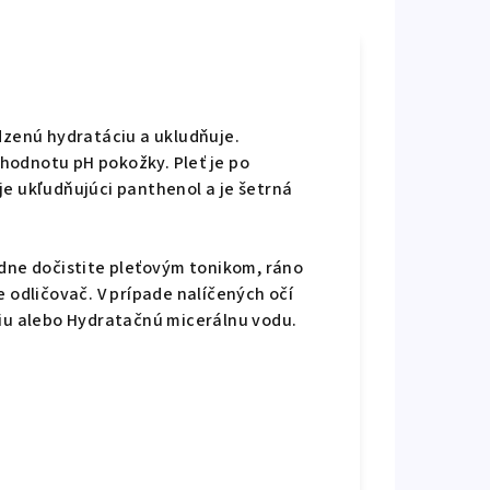
odzenú hydratáciu a ukludňuje.
odnotu pH pokožky. Pleť je po
je ukľudňujúci panthenol a je šetrná
dne dočistite pleťovým tonikom, ráno
e odličovač. V prípade nalíčených očí
ziu alebo Hydratačnú micerálnu vodu.