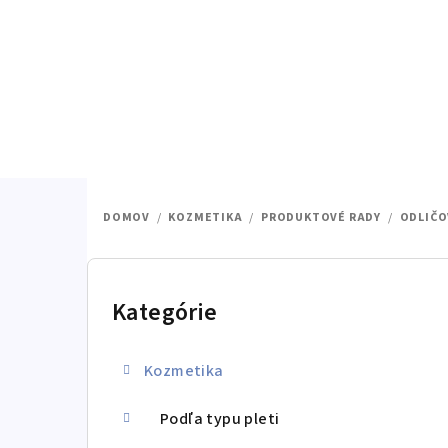
Prejsť
na
obsah
DOMOV
/
KOZMETIKA
/
PRODUKTOVÉ RADY
/
ODLIČO
B
o
Kategórie
Preskočiť
kategórie
č
Kozmetika
n
ý
Podľa typu pleti