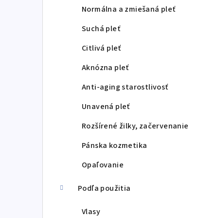
p
Normálna a zmiešaná pleť
a
Suchá pleť
n
Citlivá pleť
e
Aknózna pleť
l
Anti-aging starostlivosť
Unavená pleť
Rozšírené žilky, začervenanie
Pánska kozmetika
Opaľovanie
Podľa použitia
Vlasy