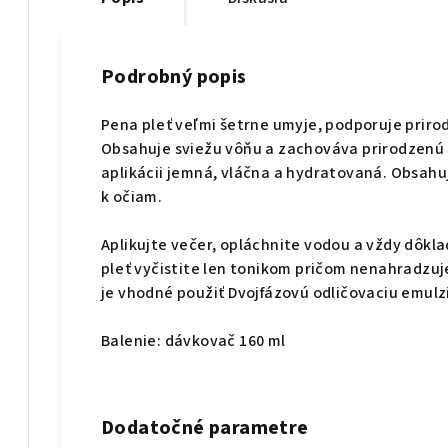
Podrobný popis
Pena pleť veľmi šetrne umyje, podporuje prir
Obsahuje sviežu vôňu a zachováva prirodzenú h
aplikácii jemná, vláčna a hydratovaná. Obsahu
k očiam.
Aplikujte večer, opláchnite vodou a vždy dôkla
pleť vyčistite len tonikom pričom nenahradzuj
je vhodné použiť Dvojfázovú odličovaciu emul
Balenie: dávkovač 160 ml
Dodatočné parametre