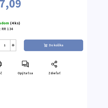
7,09
notková
a:
ladom
(4 ks)
:
RR 134
+
Do košíka
ač
Opýtať sa
Zdieľať