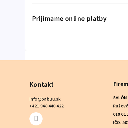
Prijímame online platby
Z
á
Kontakt
Firem
p
ä
SALÓN 
info
@
babuu.sk
t
+421 948 440 422
Ružová
010 01 
i
IČO: 5