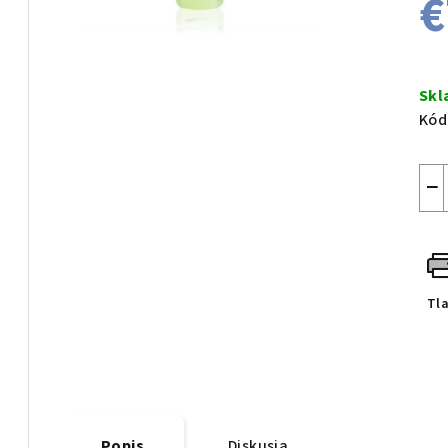
€
Jed
cen
Sk
Kód
−
Tl
Popis
Diskusia