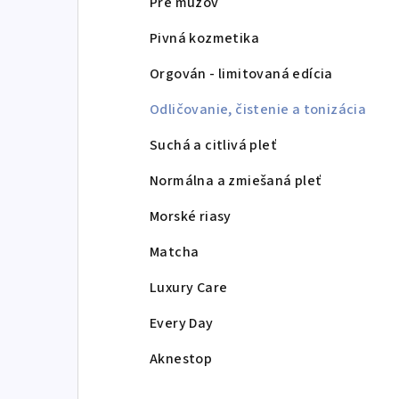
Pre mužov
Pivná kozmetika
Orgován - limitovaná edícia
Odličovanie, čistenie a tonizácia
Suchá a citlivá pleť
Normálna a zmiešaná pleť
Morské riasy
Matcha
Luxury Care
Every Day
Aknestop