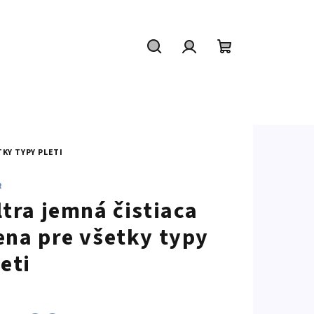
Hľadať
Prihlásenie
Nákupný
košík
KY TYPY PLETI
R
ltra jemná čistiaca
ena pre všetky typy
leti