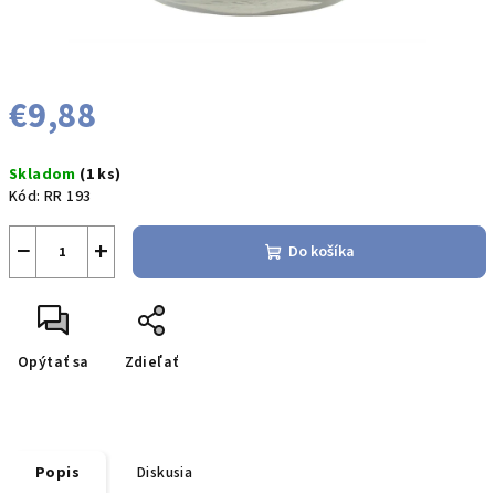
€9,88
Jednotková
Skladom
(1 ks)
cena:
Kód:
RR 193
−
+
Do košíka
Opýtať sa
Zdieľať
Popis
Diskusia