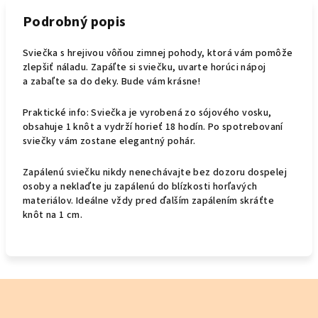
Podrobný popis
Sviečka s hrejivou vôňou zimnej pohody, ktorá vám pomôže
zlepšiť náladu. Zapáľte si sviečku, uvarte horúci nápoj
a zabaľte sa do deky. Bude vám krásne!
Praktické info: Sviečka je vyrobená zo sójového vosku,
obsahuje 1 knôt a vydrží horieť 18 hodín. Po spotrebovaní
sviečky vám zostane elegantný pohár.
Zapálenú sviečku nikdy nenechávajte bez dozoru dospelej
osoby a neklaďte ju zapálenú do blízkosti horľavých
materiálov. Ideálne vždy pred ďalším zapálením skráťte
knôt na 1 cm.
Z
á