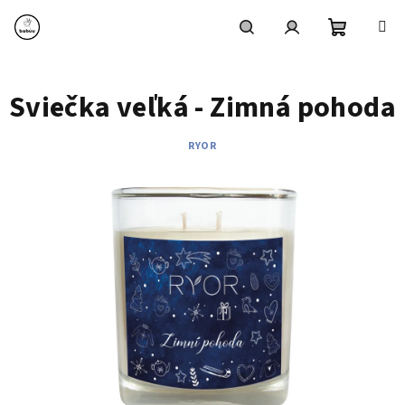
Prejsť
na
obsah
Nákupn
Hľadať
Prihlásenie
Sviečka veľká - Zimná pohoda
košík
RYOR