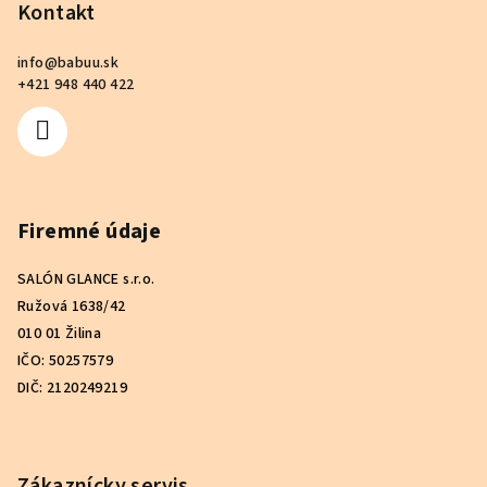
p
Kontakt
ä
info
@
babuu.sk
t
+421 948 440 422
i
e
Firemné údaje
SALÓN GLANCE s.r.o.
Ružová 1638/42
010 01 Žilina
IČO: 50257579
DIČ: 2120249219
Zákaznícky servis