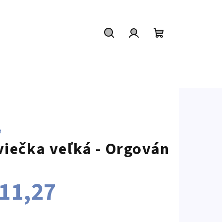
Hľadať
Prihlásenie
Nákupný
košík
R
viečka veľká - Orgován
11,27
notková