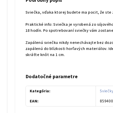
Podrobný popis
Sviečka, vďaka ktorej budete ma pocit, že ste 
Praktické info: Sviečka je vyrobená zo sójového
18 hodín. Po spotrebovaní sviečky vám zostan
Zapálenú sviečku nikdy nenechávajte bez dozo
zapálenú do blízkosti horľavých materiálov. I
skráťte knôt na 1 cm.
Dodatočné parametre
Kategória
:
Sviečk
EAN
:
85940