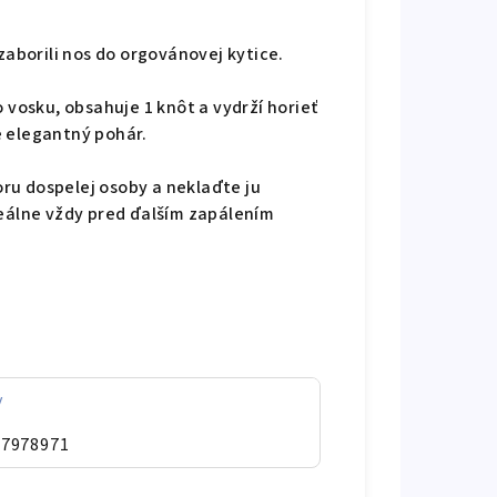
zaborili nos do orgovánovej kytice.
 vosku, obsahuje 1 knôt a vydrží horieť
e elegantný pohár.
ru dospelej osoby a neklaďte ju
deálne vždy pred ďalším zapálením
y
07978971