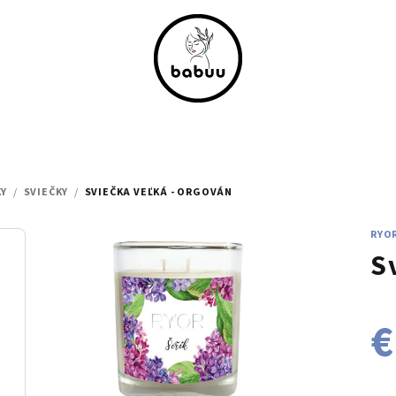
KY
/
SVIEČKY
/
SVIEČKA VEĽKÁ - ORGOVÁN
RYO
S
€
Jed