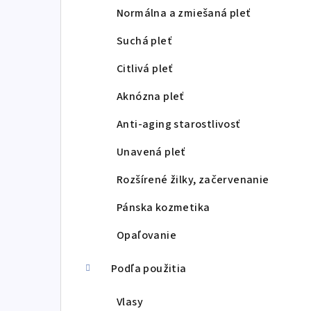
p
Normálna a zmiešaná pleť
a
Suchá pleť
n
Citlivá pleť
e
Aknózna pleť
l
Anti-aging starostlivosť
Unavená pleť
Rozšírené žilky, začervenanie
Pánska kozmetika
Opaľovanie
Podľa použitia
Vlasy