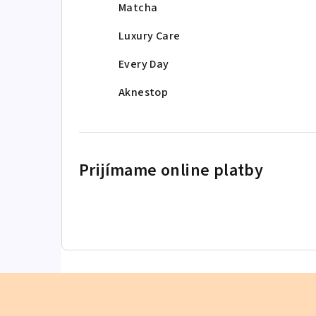
Matcha
Luxury Care
Every Day
Aknestop
Prijímame online platby
Z
á