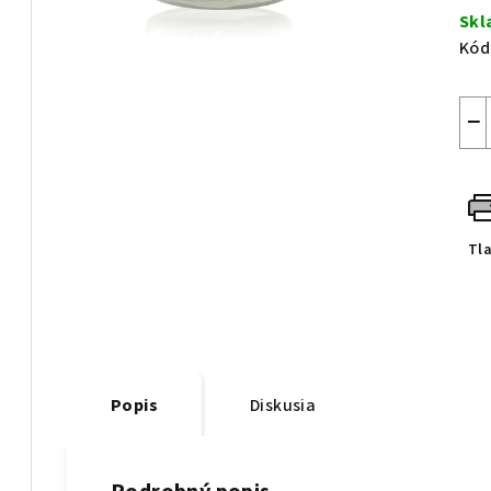
cen
Sk
Kód
−
Tl
Popis
Diskusia