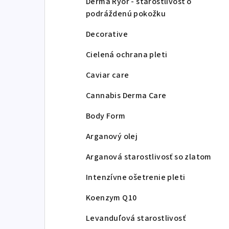
Derma Ryor - starostlivosť o
podráždenú pokožku
Decorative
Cielená ochrana pleti
Caviar care
Cannabis Derma Care
Body Form
Arganový olej
Arganová starostlivosť so zlatom
Intenzívne ošetrenie pleti
Koenzym Q10
Levanduľová starostlivosť