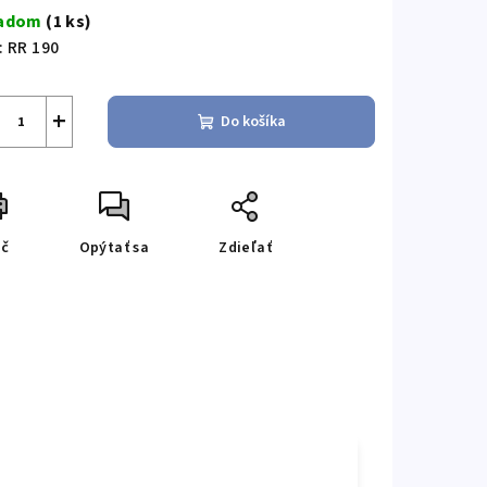
a:
ladom
(1 ks)
:
RR 190
+
Do košíka
ač
Opýtať sa
Zdieľať