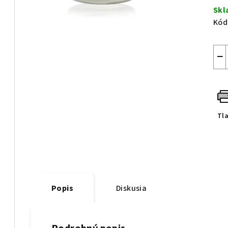
cen
Sk
Kód
−
Tl
Popis
Diskusia