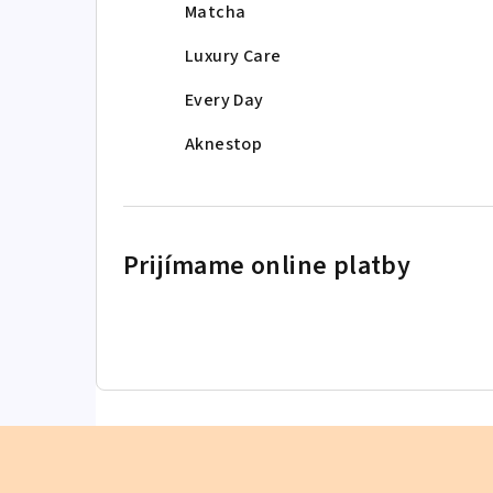
Matcha
Luxury Care
Every Day
Aknestop
Prijímame online platby
Z
á