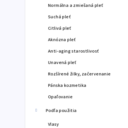
p
Normálna a zmiešaná pleť
a
Suchá pleť
n
Citlivá pleť
e
Aknózna pleť
l
Anti-aging starostlivosť
Unavená pleť
Rozšírené žilky, začervenanie
Pánska kozmetika
Opaľovanie
Podľa použitia
Vlasy