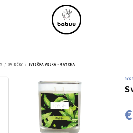
KY
/
SVIEČKY
/
SVIEČKA VEĽKÁ - MATCHA
RYO
S
€
Jed