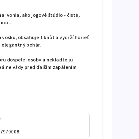
. Vonia, ako jogové štúdio - čisté,
nuť.
 vosku, obsahuje 1 knôt a vydrží horieť
e elegantný pohár.
ru dospelej osoby a neklaďte ju
deálne vždy pred ďalším zapálením
y
07979008