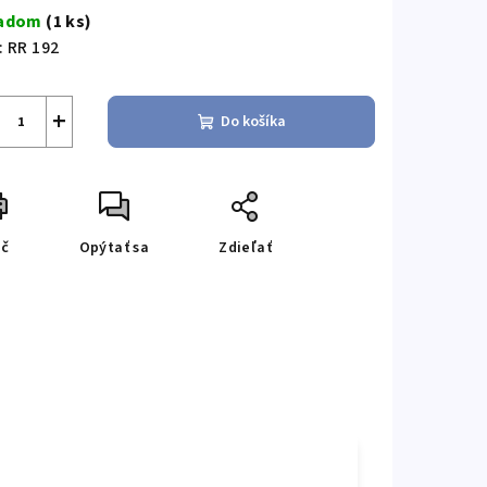
a:
ladom
(1 ks)
:
RR 192
+
Do košíka
ač
Opýtať sa
Zdieľať