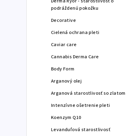
Derma Ryor - starostlivosť o
podráždenú pokožku
Decorative
Cielená ochrana pleti
Caviar care
Cannabis Derma Care
Body Form
Arganový olej
Arganová starostlivosť so zlatom
Intenzívne ošetrenie pleti
Koenzym Q10
Levanduľová starostlivosť