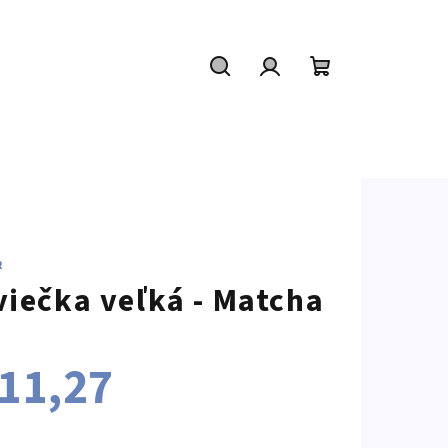
Hľadať
Prihlásenie
Nákupný
košík
R
viečka veľká - Matcha
11,27
notková