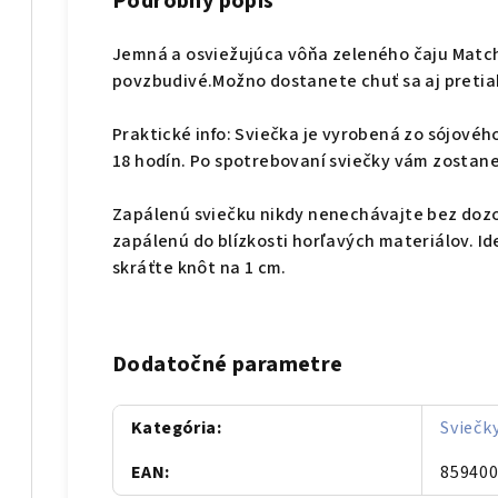
Podrobný popis
Jemná a osviežujúca vôňa zeleného čaju Matcha
povzbudivé.Možno dostanete chuť sa aj pretiah
Praktické info: Sviečka je vyrobená zo sójového
18 hodín. Po spotrebovaní sviečky vám zostan
Zapálenú sviečku nikdy nenechávajte bez dozo
zapálenú do blízkosti horľavých materiálov. I
skráťte knôt na 1 cm.
Dodatočné parametre
Kategória
:
Sviečk
EAN
:
85940