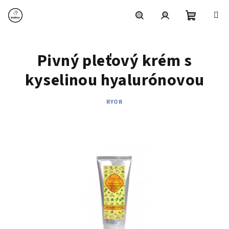
Prejsť
na
obsah
Nákupn
Hľadať
Prihlásenie
Pivný pleťový krém s
košík
kyselinou hyalurónovou
RYOR