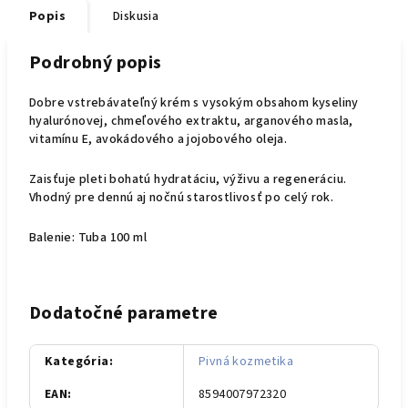
Popis
Diskusia
Podrobný popis
Dobre vstrebávateľný krém s vysokým obsahom kyseliny
hyalurónovej, chmeľového extraktu, arganového masla,
vitamínu E, avokádového a jojobového oleja.
Zaisťuje pleti bohatú hydratáciu, výživu a regeneráciu.
Vhodný pre dennú aj nočnú starostlivosť po celý rok.
Balenie: Tuba 100 ml
Dodatočné parametre
Kategória
:
Pivná kozmetika
EAN
:
8594007972320