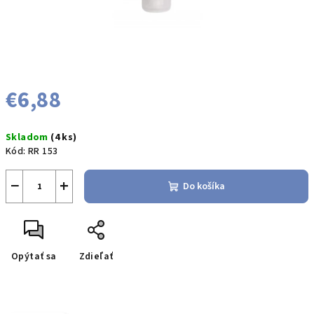
€6,88
Jednotková
Skladom
(4 ks)
cena:
Kód:
RR 153
−
+
Do košíka
Opýtať sa
Zdieľať