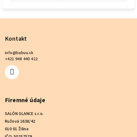
Z
á
p
Kontakt
ä
info
@
babuu.sk
t
+421 948 440 422
i
e
Firemné údaje
SALÓN GLANCE s.r.o.
Ružová 1638/42
010 01 Žilina
IČO: 50257579