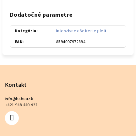
Dodatočné parametre
Kategória
:
Intenzívne ošetrenie pleti
EAN
:
8594007972894
Z
á
p
Kontakt
ä
info
@
babuu.sk
t
+421 948 440 422
i
e