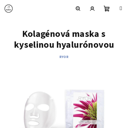
Prejsť
na
obsah
Nákupn
Hľadať
Prihlásenie
Kolagénová maska s
košík
kyselinou hyalurónovou
RYOR