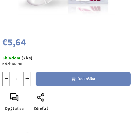
€5,64
Jednotková
Skladom
(2 ks)
cena:
Kód:
RR 98
−
+
Do košíka
Opýtať sa
Zdieľať