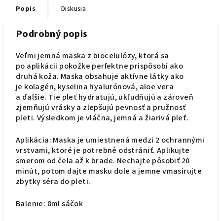
Popis
Diskusia
Podrobný popis
Veľmi jemná maska z biocelulózy, ktorá sa
po aplikácii pokožke perfektne prispôsobí ako
druhá koža. Maska obsahuje aktívne látky ako
je kolagén, kyselina hyalurónová, aloe vera
a ďalšie. Tie pleť hydratujú, ukľudňujú a zároveň
zjemňujú vrásky a zlepšujú pevnosť a pružnosť
pleti. Výsledkom je vláčna, jemná a žiarivá pleť.
Aplikácia: Maska je umiestnená medzi 2 ochrannými
vrstvami, ktoré je potrebné odstrániť. Aplikujte
smerom od čela až k brade. Nechajte pôsobiť 20
minút, potom dajte masku dole a jemne vmasírujte
zbytky séra do pleti.
Balenie: 8ml sáčok