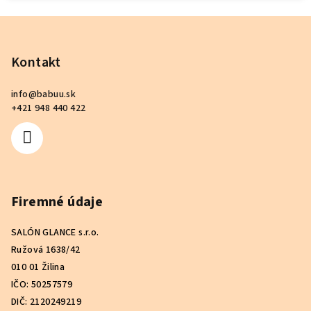
Z
á
p
Kontakt
ä
info
@
babuu.sk
t
+421 948 440 422
i
e
Firemné údaje
SALÓN GLANCE s.r.o.
Ružová 1638/42
010 01 Žilina
IČO: 50257579
DIČ: 2120249219