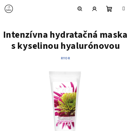
Prejsť
na
obsah
Nákupn
Hľadať
Prihlásenie
Intenzívna hydratačná maska
košík
s kyselinou hyalurónovou
RYOR