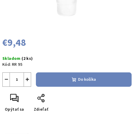
€9,48
Jednotková
Skladom
(2 ks)
cena:
Kód:
RR 95
−
+
Do košíka
Opýtať sa
Zdieľať