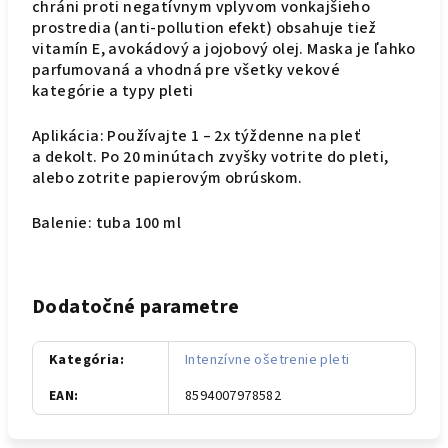
chráni proti negatívnym vplyvom vonkajšieho
prostredia (anti-pollution efekt) obsahuje tiež
vitamín E, avokádový a jojobový olej. Maska je ľahko
parfumovaná a vhodná pre všetky vekové
kategórie a typy pleti
Aplikácia: Používajte 1 – 2x týždenne na pleť
a dekolt. Po 20 minútach zvyšky votrite do pleti,
alebo zotrite papierovým obrúskom.
Balenie: tuba 100 ml
Dodatočné parametre
Kategória
:
Intenzívne ošetrenie pleti
EAN
:
8594007978582