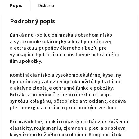
Popis
Diskusia
Podrobný popis
Ľahká anti-pollution maska s obsahom nízko
a vysokomolekulárnej kyseliny hyalurónovej
a extraktu z pupeňov čierneho ríbezľu pre
vynikajúcu hydratáciu a posilnenie ochranného
filmu pokožky.
Kombinácia nízko a vysokomolekulárnej kyseliny
hyalurónovej zabezpečuje okamžitú hydratáciu
a aktívne zlepšuje ochranné funkcie pokožky.
Extrakt z pupeňov čierneho ríbezľu aktivuje
syntézu kolagénu, pôsobí ako antioxidant, dodáva
pleti energiu a chráni ju pred modrým svetlom
Pri pravidelnej aplikácii masky dochádza k zvýšeniu
elasticity, rozjasneniu, zjemneniu pleti a prispieva
k vyváženiu kožného mikrobiómu. Komplex látok