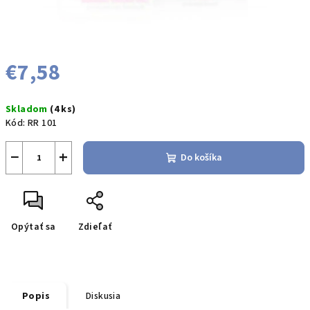
€7,58
Jednotková
Skladom
(4 ks)
cena:
Kód:
RR 101
−
+
Do košíka
Opýtať sa
Zdieľať
Popis
Diskusia