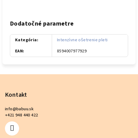
Dodatočné parametre
Kategória
:
Intenzívne ošetrenie pleti
EAN
:
8594007977929
Z
á
p
Kontakt
ä
info
@
babuu.sk
t
+421 948 440 422
i
e