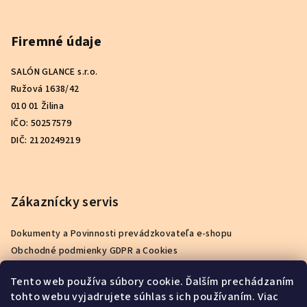
Firemné údaje
SALÓN GLANCE s.r.o.
Ružová 1638/42
010 01 Žilina
IČO: 50257579
DIČ: 2120249219
Zákaznícky servis
Dokumenty a Povinnosti prevádzkovateľa e-shopu
Obchodné podmienky GDPR a Cookies
Podmienky ochrany osobných údajov
Tento web používa súbory cookie. Ďalším prechádzaním
Reklamačný poriadok
tohto webu vyjadrujete súhlas s ich používaním. Viac
Ako nakupovať