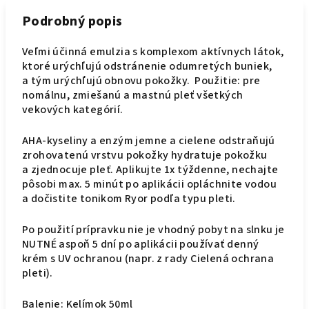
Podrobný popis
Veľmi účinná emulzia s komplexom aktívnych látok,
ktoré urýchľujú odstránenie odumretých buniek,
a tým urýchľujú obnovu pokožky. Použitie: pre
nomálnu, zmiešanú a mastnú pleť všetkých
vekových kategórií.
AHA-kyseliny a enzým jemne a cielene odstraňujú
zrohovatenú vrstvu pokožky hydratuje pokožku
a zjednocuje pleť. Aplikujte 1x týždenne, nechajte
pôsobi max. 5 minút po aplikácii opláchnite vodou
a dočistite tonikom Ryor podľa typu pleti.
Po použití prípravku nie je vhodný pobyt na slnku je
NUTNÉ aspoň 5 dní po aplikácii používať denný
krém s UV ochranou (napr. z rady Cielená ochrana
pleti).
Balenie: Kelímok 50ml