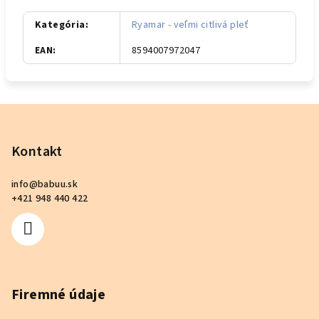
Kategória
:
Ryamar - veľmi citlivá pleť
EAN
:
8594007972047
Z
á
p
Kontakt
ä
info
@
babuu.sk
t
+421 948 440 422
i
e
Firemné údaje