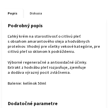
Popis
Diskusia
Podrobný popis
Ľahký krém na starostlivosť o citlivú pleť
s obsahom amarantového oleja a hodvábnych
proteínov. Vhodný pre všetky vekové kategórie, pre
citlivú pleť so sklonom k podráždeniu.
Výborné regeneračné a antioxidačné účinky.
Extrakt z hodvábu pleť rozjasňuje, zjemňuje
a dodáva výrazný pocit zvláčnenia.
Balenie: kelímok 50ml
Dodatočné parametre