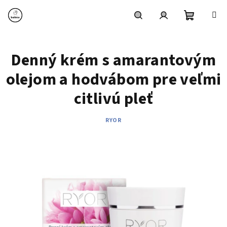
Prejsť
na
obsah
Nákupn
Hľadať
Prihlásenie
Denný krém s amarantovým
košík
olejom a hodvábom pre veľmi
citlivú pleť
RYOR