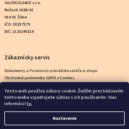
SALÓN GLANCE s.r.o.
Ružová 1638/42
010 01 Žilina
IČO: 50257579
DIČ: 2120249219
Zákaznícky servis
Dokumenty a Povinnosti prevádzkovateľa e-shopu
Obchodné podmienky GDPR a Cookies
Podmienky ochrany osobných údajov
Tento web používa súbory cookie. Ďalším prechádzaním
Reklamačný poriadok
tohto webu vyjadrujete súhlas s ich používaním. Viac
Ako nakupovať
informácií
tu
.
Kontakty
O nás
Nastavenie