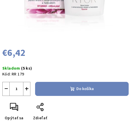
€6,42
Jednotková
Skladom
(5 ks)
cena:
Kód:
RR 179
−
+
Do košíka
Opýtať sa
Zdieľať