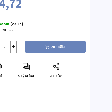
4,72
notková
a:
ladom
(>5 ks)
:
RR 142
+
Do košíka
ač
Opýtať sa
Zdieľať