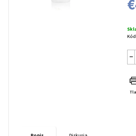
€
Jed
cen
Sk
Kód
−
Tl
Popis
Diskusia