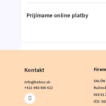
Prijímame online platby
Z
á
Kontakt
Firem
p
ä
SALÓN 
info
@
babuu.sk
t
+421 948 440 422
Ružová
010 01 
i
IČO: 5