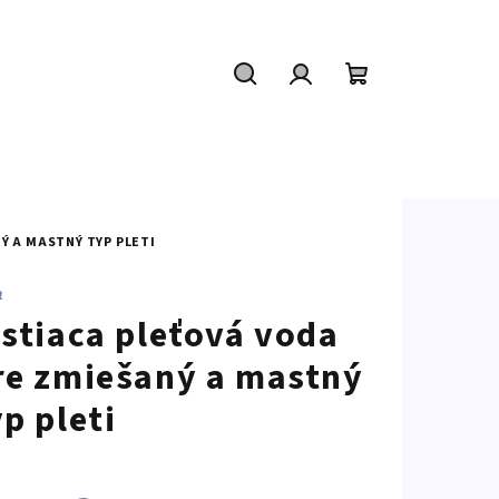
Hľadať
Prihlásenie
Nákupný
košík
Ý A MASTNÝ TYP PLETI
R
istiaca pleťová voda
re zmiešaný a mastný
yp pleti