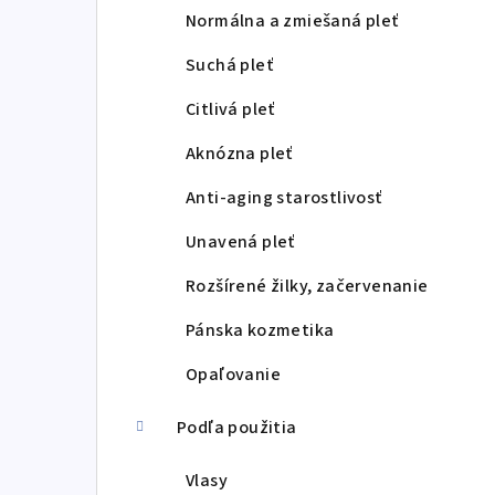
p
Normálna a zmiešaná pleť
a
Suchá pleť
n
Citlivá pleť
e
Aknózna pleť
l
Anti-aging starostlivosť
Unavená pleť
Rozšírené žilky, začervenanie
Pánska kozmetika
Opaľovanie
Podľa použitia
Vlasy