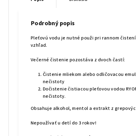
Podrobný popis
Pleťovú vodu je nutné použi pri rannom čisten
vzhľad.
Večerné čistenie pozostáva z dvoch častí:
Čistenie mliekom alebo odličovacou emul
nečistoty
Dočistenie čistiacou pleťovou vodou RYO
nečistoty.
Obsahuje alkohol, mentol a extrakt z grepových
Nepoužívať u detí do 3 rokov!