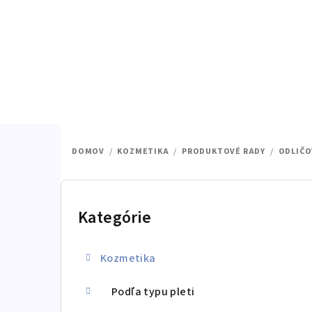
Prejsť
na
obsah
DOMOV
/
KOZMETIKA
/
PRODUKTOVÉ RADY
/
ODLIČO
B
o
Kategórie
Preskočiť
kategórie
č
Kozmetika
n
ý
Podľa typu pleti