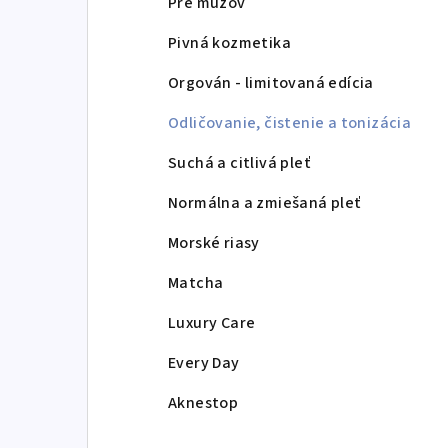
Pre mužov
Pivná kozmetika
Orgován - limitovaná edícia
Odličovanie, čistenie a tonizácia
Suchá a citlivá pleť
Normálna a zmiešaná pleť
Morské riasy
Matcha
Luxury Care
Every Day
Aknestop