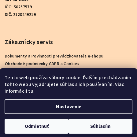
IČO: 50257579
DIČ: 2120249219
Zákaznícky servis
Dokumenty a Povinnosti prevádzkovateľa e-shopu
Obchodné podmienky GDPR a Cookies
Podmienky ochrany osobných údajov
Tento web používa súbory cookie. Ďalším prechádzaním
Reklamačný poriadok
tohto webu vyjadrujete súhlas s ich používaním. Viac
Ako nakupovať
informácií
tu
.
Kontakty
O nás
Nastavenie
Copyright 2026
babuu.sk
. Všetky práva vyhradené.
Odmietnuť
Súhlasím
Vytvoril Shoptet