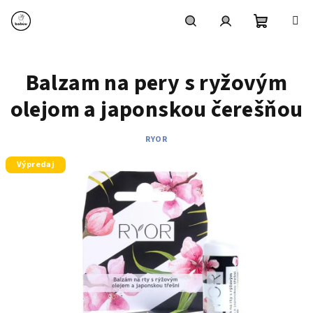
Prejsť
na
obsah
Nákupn
Hľadať
Prihlásenie
Balzam na pery s ryžovým
košík
olejom a japonskou čerešňou
RYOR
Výpredaj