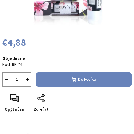
€4,88
Jednotková
Objednané
cena:
Kód:
RR 76
−
+
Do košíka
Opýtať sa
Zdieľať