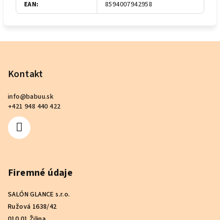
EAN
:
8594007942958
Z
á
p
Kontakt
ä
info
@
babuu.sk
t
+421 948 440 422
i
e
Firemné údaje
SALÓN GLANCE s.r.o.
Ružová 1638/42
010 01 Žilina